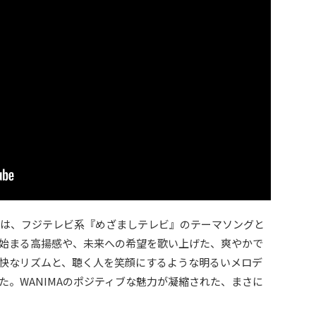
ル」は、フジテレビ系『めざましテレビ』のテーマソングと
始まる高揚感や、未来への希望を歌い上げた、爽やかで
快なリズムと、聴く人を笑顔にするような明るいメロデ
た。WANIMAのポジティブな魅力が凝縮された、まさに