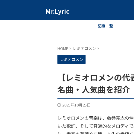
Mr.Lyric
記事一覧
HOME
>
レミオロメン
>
レミオロメン
【レミオロメンの代
名曲・人気曲を紹介
2025年10月25日
レミオロメンの音楽は、藤巻亮太の伸
いた歌詞、そして普遍的なメロディで
に、青春の葛藤や友情、人生の希望を