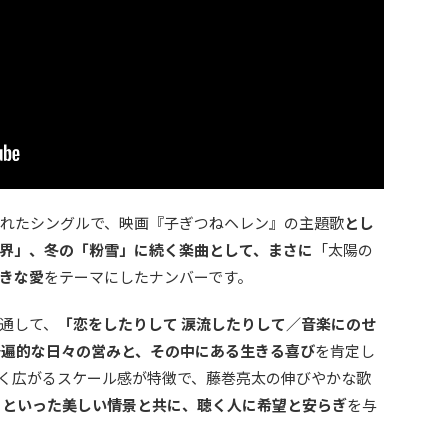
スされたシングルで、映画『子ぎつねヘレン』の主題歌
とし
界」、冬の「粉雪」に続く楽曲として、まさに
「太陽の
きな愛
をテーマにしたナンバーです。
通して、
「恋をしたりして 涙流したりして／音楽にのせ
普遍的な日々の営みと、その中にある生きる喜び
を肯定し
く広がるスケール感が特徴で、藤巻亮太の伸びやかな歌
」といった美しい情景と共に、聴く人に希望と安らぎ
を与