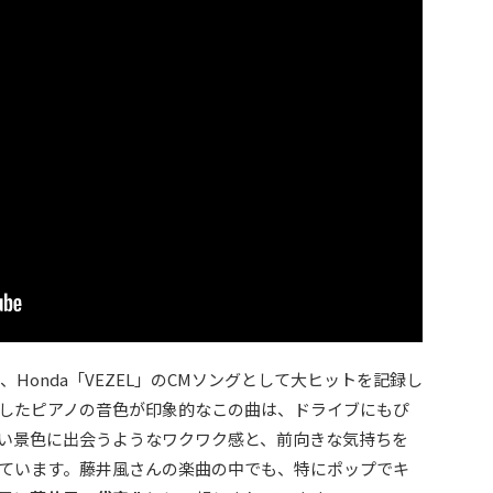
、Honda「VEZEL」のCMソングとして大ヒットを記録し
したピアノの音色が印象的なこの曲は、ドライブにもぴ
い景色に出会うようなワクワク感と、前向きな気持ちを
ています。藤井風さんの楽曲の中でも、特にポップでキ