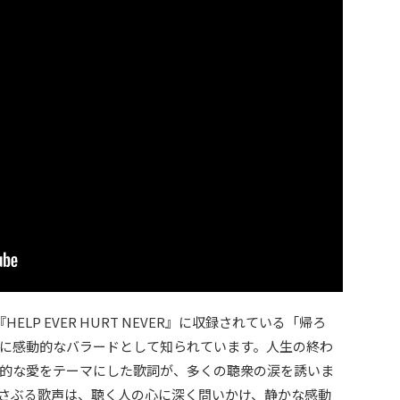
HELP EVER HURT NEVER』に収録されている「帰ろ
に感動的なバラードとして知られています。人生の終わ
的な愛をテーマにした歌詞が、多くの聴衆の涙を誘いま
さぶる歌声は、聴く人の心に深く問いかけ、静かな感動