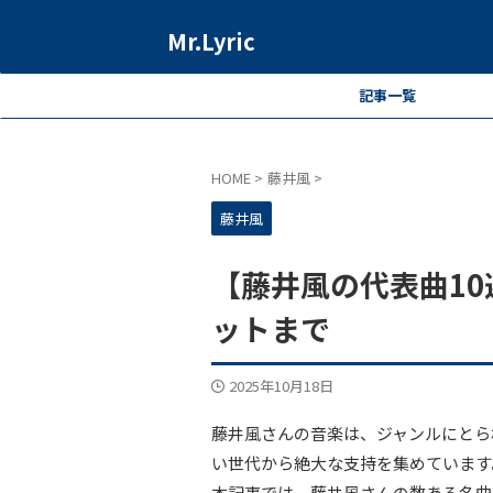
Mr.Lyric
記事一覧
HOME
>
藤井風
>
藤井風
【藤井風の代表曲1
ットまで
2025年10月18日
藤井風さんの音楽は、ジャンルにとら
い世代から絶大な支持を集めています
本記事では、藤井風さんの数ある名曲