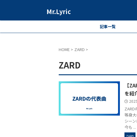
Mr.Lyric
記事一覧
HOME
>
ZARD
>
ZARD
【Z
を紹
202
ZAR
等身大
シーン
今も ...
ZARD