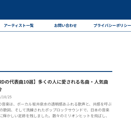
アーティスト一覧
お問い合わせ
プライバシーポリシ
ARDの代表曲10選】多くの人に愛される名曲・人気曲
介
5/10/25
Dの音楽は、ボーカル坂井泉水の透明感あふれる歌声と、共感を呼ぶ
の歌詞、そして洗練されたポップロックサウンドで、日本の音楽
に輝かしい足跡を残しました。数々のミリオンヒットを飛ばし、